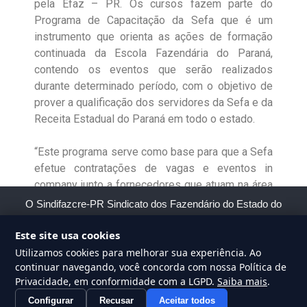
pela Efaz – PR. Os cursos fazem parte do
Programa de Capacitação da Sefa que é um
instrumento que orienta as ações de formação
continuada da Escola Fazendária do Paraná,
contendo os eventos que serão realizados
durante determinado período, com o objetivo de
prover a qualificação dos servidores da Sefa e da
Receita Estadual do Paraná em todo o estado.
“Este programa serve como base para que a Sefa
efetue contratações de vagas e eventos in
company junto a fornecedores que atuam na área
de educação corporativa. Ao qualificar seus
O Sindifazcre-PR Sindicato dos Fazendário do Estado do
servidores, o Paraná demonstra seu
Paraná, avisa que este site utiliza cookies para melhorar sua
compromisso em promover uma gestão pública
Este site usa cookies
experiência de navegação. leia nossa
Poliíticas de
mais eficiente e inovadora, beneficiando toda a
Utilizamos cookies para melhorar sua experiência. Ao
Privacidade - LGPG - GDPR
continuar navegando, você concorda com nossa Política de
sociedade”, esclareceu o diretor da Escola
Privacidade, em conformidade com a LGPD.
Saiba mais
.
Fazendária, Mário Brito.
RECUSAR
PERMITIR
Configurar
Recusar
Aceitar todos