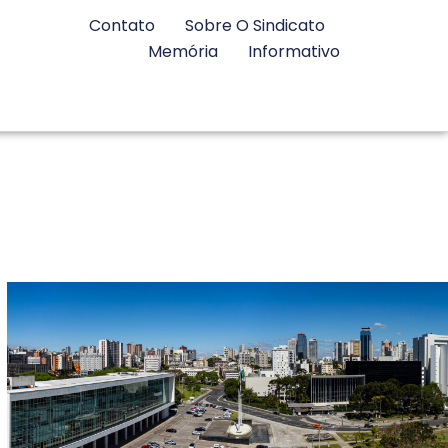
Contato
Sobre O Sindicato
Memória
Informativo