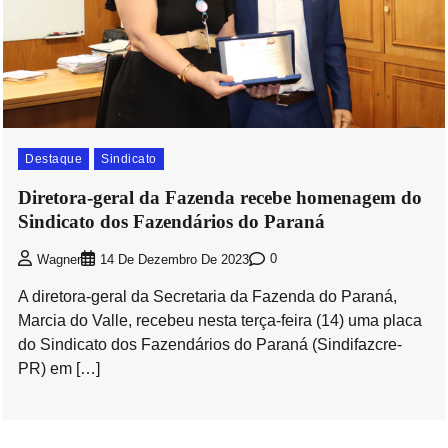
Destaque
Sindicato
Diretora-geral da Fazenda recebe homenagem do
Sindicato dos Fazendários do Paraná
0
Wagner
14 De Dezembro De 2023
A diretora-geral da Secretaria da Fazenda do Paraná,
Marcia do Valle, recebeu nesta terça-feira (14) uma placa
do Sindicato dos Fazendários do Paraná (Sindifazcre-
PR) em […]