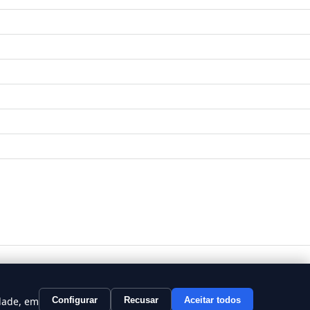
Configurar
Recusar
Aceitar todos
idade, em
e navegação. leia
RECUSAR
PERMITIR