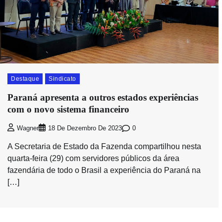
Destaque
Sindicato
Paraná apresenta a outros estados experiências
com o novo sistema financeiro
0
Wagner
18 De Dezembro De 2023
A Secretaria de Estado da Fazenda compartilhou nesta
quarta-feira (29) com servidores públicos da área
fazendária de todo o Brasil a experiência do Paraná na
[…]