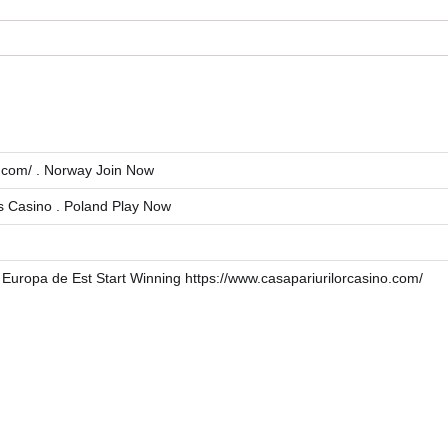
.com/ . Norway Join Now
 Casino . Poland Play Now
uropa de Est Start Winning https://www.casapariurilorcasino.com/