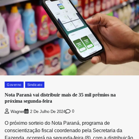
Governo
Sindicato
Nota Paraná vai distribuir mais de 35 mil prêmios na
próxima segunda-feira
0
Wagner
2 De Julho De 2024
O próximo sorteio do Nota Paraná, programa de
conscientização fiscal coordenado pela Secretaria da
Fazenda, ocorrerá na segunda-feira (8), com a distribuição